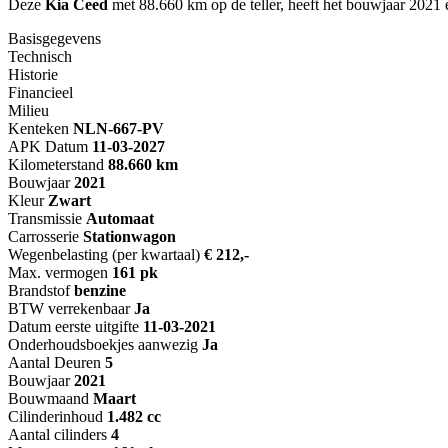
Deze
Kia Ceed
met 88.660 km op de teller, heeft het bouwjaar 202
Basisgegevens
Technisch
Historie
Financieel
Milieu
Kenteken
NL
N-667-PV
APK Datum
11-03-2027
Kilometerstand
88.660 km
Bouwjaar
2021
Kleur
Zwart
Transmissie
Automaat
Carrosserie
Stationwagon
Wegenbelasting (per kwartaal)
€ 212,-
Max. vermogen
161 pk
Brandstof
benzine
BTW verrekenbaar
Ja
Datum eerste uitgifte
11-03-2021
Onderhoudsboekjes aanwezig
Ja
Aantal Deuren
5
Bouwjaar
2021
Bouwmaand
Maart
Cilinderinhoud
1.482 cc
Aantal cilinders
4