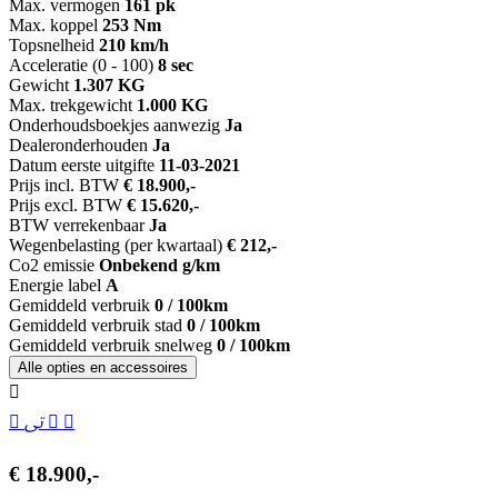
Max. vermogen
161 pk
Max. koppel
253 Nm
Topsnelheid
210 km/h
Acceleratie (0 - 100)
8 sec
Gewicht
1.307 KG
Max. trekgewicht
1.000 KG
Onderhoudsboekjes aanwezig
Ja
Dealeronderhouden
Ja
Datum eerste uitgifte
11-03-2021
Prijs incl. BTW
€ 18.900,-
Prijs excl. BTW
€ 15.620,-
BTW verrekenbaar
Ja
Wegenbelasting (per kwartaal)
€ 212,-
Co2 emissie
Onbekend g/km
Energie label
A
Gemiddeld verbruik
0 / 100km
Gemiddeld verbruik stad
0 / 100km
Gemiddeld verbruik snelweg
0 / 100km
Alle opties en accessoires
€ 18.900,-