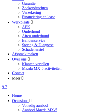
Garantie
Zoekopdrachten
Verzekering
Financiering en lease
Werkplaats
APK
Onderhoud
Airco onderhoud
Bandenservice
Storing & Diagnose
Schadeherstel
Afspraak maken
Over ons
Klanten vertellen
Mazda MX-5 activiteiten
Contact
Meer
9.7
Home
Occasions
Volledig aanbod
Aanbod Mazda MX-5