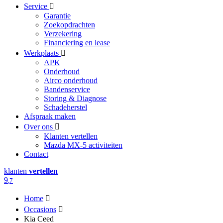
Service
Garantie
Zoekopdrachten
Verzekering
Financiering en lease
Werkplaats
APK
Onderhoud
Airco onderhoud
Bandenservice
Storing & Diagnose
Schadeherstel
Afspraak maken
Over ons
Klanten vertellen
Mazda MX-5 activiteiten
Contact
klanten
vertellen
9
,7
Home
Occasions
Kia Ceed