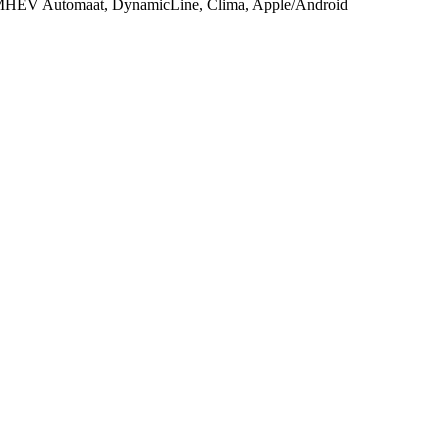
0PK MHEV Automaat, DynamicLine, Clima, Apple/Android