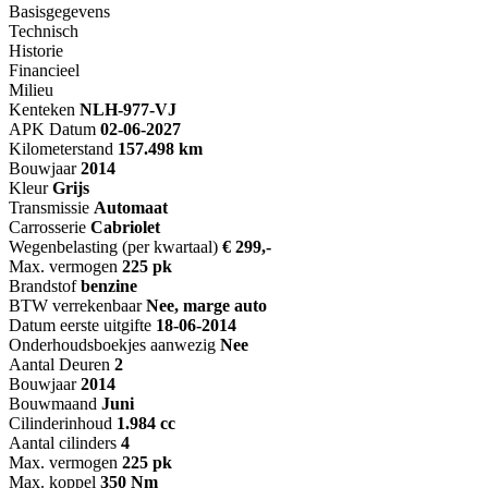
Basisgegevens
Technisch
Historie
Financieel
Milieu
Kenteken
NL
H-977-VJ
APK Datum
02-06-2027
Kilometerstand
157.498 km
Bouwjaar
2014
Kleur
Grijs
Transmissie
Automaat
Carrosserie
Cabriolet
Wegenbelasting (per kwartaal)
€ 299,-
Max. vermogen
225 pk
Brandstof
benzine
BTW verrekenbaar
Nee, marge auto
Datum eerste uitgifte
18-06-2014
Onderhoudsboekjes aanwezig
Nee
Aantal Deuren
2
Bouwjaar
2014
Bouwmaand
Juni
Cilinderinhoud
1.984 cc
Aantal cilinders
4
Max. vermogen
225 pk
Max. koppel
350 Nm