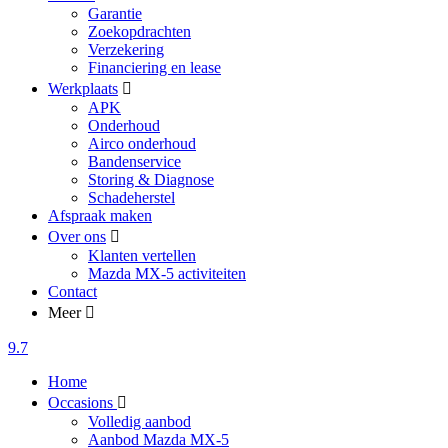
Garantie
Zoekopdrachten
Verzekering
Financiering en lease
Werkplaats
APK
Onderhoud
Airco onderhoud
Bandenservice
Storing & Diagnose
Schadeherstel
Afspraak maken
Over ons
Klanten vertellen
Mazda MX-5 activiteiten
Contact
Meer
9.7
Home
Occasions
Volledig aanbod
Aanbod Mazda MX-5