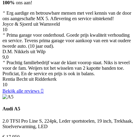
100%
ons aan!
“
Erg aardige en betrouwbare mensen met veel kennis van de door
ons aangeschafte MX 5. Aflevering en service uitstekend!
Joyce & Sjoerd uit Warnsveld
10
“
Prima garage voor onderhoud. Goede prijs kwaliteit verhouding
en service. Tevens prima garage voor aankoop van een wat oudere
tweede auto. (10 jaar oud).
D.M. Nikkels uit Wilp
9,0
“
Prachtig familiebedrijf waar de klant voorop staat. Niks is teveel
voor de fam. Weijers tot het wisselen van 2 kapotte banden toe.
Proficiat, En de service en prijs is ook in balans.
Rentia Becht uit Ridderkerk
10
Bekijk alle reviews
Audi A5
2.0 TFSI Pro Line S, 224pk, Leder sportstoelen, 19 inch, Trekhaak,
Stoelverwarming, LED
€ 17.950,-