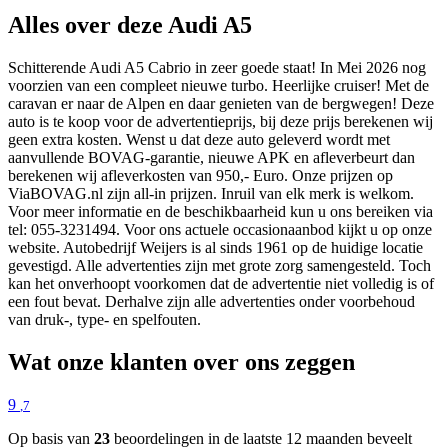
Alles over deze Audi A5
Schitterende Audi A5 Cabrio in zeer goede staat! In Mei 2026 nog
voorzien van een compleet nieuwe turbo. Heerlijke cruiser! Met de
caravan er naar de Alpen en daar genieten van de bergwegen! Deze
auto is te koop voor de advertentieprijs, bij deze prijs berekenen wij
geen extra kosten. Wenst u dat deze auto geleverd wordt met
aanvullende BOVAG-garantie, nieuwe APK en afleverbeurt dan
berekenen wij afleverkosten van 950,- Euro. Onze prijzen op
ViaBOVAG.nl zijn all-in prijzen. Inruil van elk merk is welkom.
Voor meer informatie en de beschikbaarheid kun u ons bereiken via
tel: 055-3231494. Voor ons actuele occasionaanbod kijkt u op onze
website. Autobedrijf Weijers is al sinds 1961 op de huidige locatie
gevestigd. Alle advertenties zijn met grote zorg samengesteld. Toch
kan het onverhoopt voorkomen dat de advertentie niet volledig is of
een fout bevat. Derhalve zijn alle advertenties onder voorbehoud
van druk-, type- en spelfouten.
Wat onze klanten over ons zeggen
9
,7
Op basis van
23
beoordelingen in de laatste 12 maanden beveelt