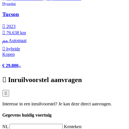
Hyundai
Tucson
2023
76.638 km
Automaat
hybride
Kopen
€ 29.800,-
Inruilvoorstel aanvragen
Interesse in een inruilvoorstel? Je kan deze direct aanvragen.
Gegevens huidig voertuig
NL
Kenteken