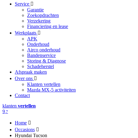
Service
Garantie
Zoekopdrachten
Verzekering
Financiering en lease
Werkplaats
APK
Onderhoud
Airco onderhoud
Bandenservice
Storing & Diagnose
Schadeherstel
Afspraak maken
Over ons
Klanten vertellen
Mazda MX-5 activiteiten
Contact
klanten
vertellen
9
,7
Home
Occasions
Hyundai Tucson