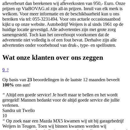
afleverbeurt dan berekenen wij afleverkosten van 950,- Euro. Onze
prijzen op ViaBOVAG.nl zijn all-in prijzen. Inruil van elk merk is
welkom. Voor meer informatie en de beschikbaarheid kun u ons
bereiken via tel: 055-3231494. Voor ons actuele occasionaanbod
kijkt u op onze website. Autobedrijf Weijers is al sinds 1961 op de
huidige locatie gevestigd. Alle advertenties zijn met grote zorg
samengesteld. Toch kan het onverhoopt voorkomen dat de
advertentie niet volledig is of een fout bevat. Derhalve zijn alle
advertenties onder voorbehoud van druk-, type- en spelfouten.
Wat onze klanten over ons zeggen
9
,7
Op basis van
23
beoordelingen in de laatste 12 maanden beveelt
100%
ons aan!
“
Altijd een goede service! Je hoeft maar te bellen en het wordt
geregeld! Mannen bedankt voor de altijd goede service die jullie
verlenen.
Sandra uit Twello
10
“
Op zoek naar een Mazda MX5 kwamen wij uit bij garagebedrijf
Weijers in Teugen. Toen wij binnen kwamen werden wij