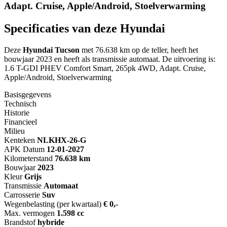
Adapt. Cruise, Apple/Android, Stoelverwarming
Specificaties van deze Hyundai
Deze
Hyundai Tucson
met 76.638 km op de teller, heeft het
bouwjaar 2023 en heeft als transmissie automaat. De uitvoering is:
1.6 T-GDI PHEV Comfort Smart, 265pk 4WD, Adapt. Cruise,
Apple/Android, Stoelverwarming
Basisgegevens
Technisch
Historie
Financieel
Milieu
Kenteken
NL
KHX-26-G
APK Datum
12-01-2027
Kilometerstand
76.638 km
Bouwjaar
2023
Kleur
Grijs
Transmissie
Automaat
Carrosserie
Suv
Wegenbelasting (per kwartaal)
€ 0,-
Max. vermogen
1.598 cc
Brandstof
hybride