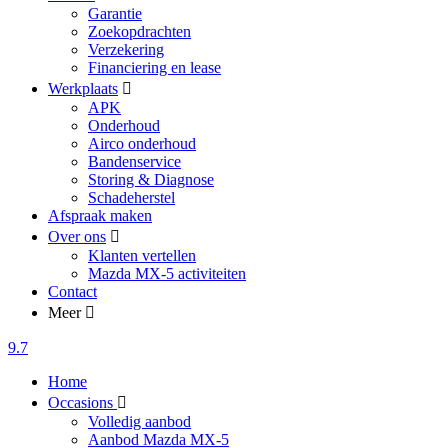
Garantie
Zoekopdrachten
Verzekering
Financiering en lease
Werkplaats
APK
Onderhoud
Airco onderhoud
Bandenservice
Storing & Diagnose
Schadeherstel
Afspraak maken
Over ons
Klanten vertellen
Mazda MX-5 activiteiten
Contact
Meer
9.7
Home
Occasions
Volledig aanbod
Aanbod Mazda MX-5