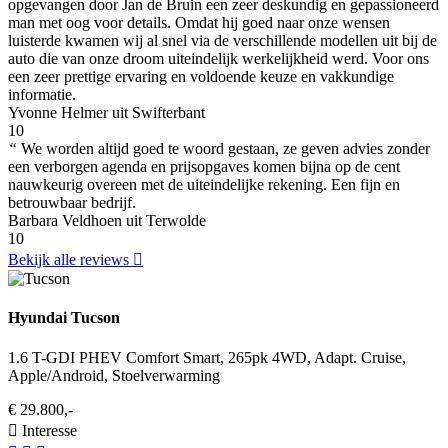
opgevangen door Jan de Bruin een zeer deskundig en gepassioneerd
man met oog voor details. Omdat hij goed naar onze wensen
luisterde kwamen wij al snel via de verschillende modellen uit bij de
auto die van onze droom uiteindelijk werkelijkheid werd. Voor ons
een zeer prettige ervaring en voldoende keuze en vakkundige
informatie.
Yvonne Helmer uit Swifterbant
10
“
We worden altijd goed te woord gestaan, ze geven advies zonder
een verborgen agenda en prijsopgaves komen bijna op de cent
nauwkeurig overeen met de uiteindelijke rekening. Een fijn en
betrouwbaar bedrijf.
Barbara Veldhoen uit Terwolde
10
Bekijk alle reviews
Hyundai Tucson
1.6 T-GDI PHEV Comfort Smart, 265pk 4WD, Adapt. Cruise,
Apple/Android, Stoelverwarming
€ 29.800,-
Interesse